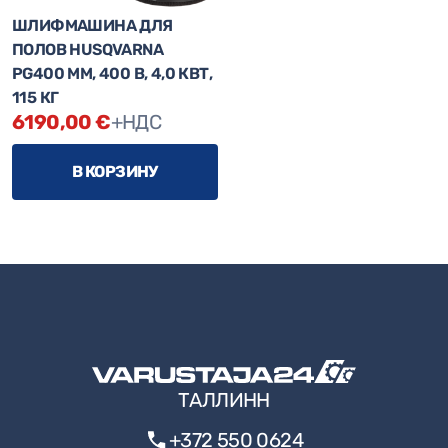
Миксеры
ШЛИФМАШИНА ДЛЯ
ПОЛОВ HUSQVARNA
резаки для арматуры
PG400 ММ, 400 В, 4,0 КВТ,
Связки для арматуры
115 КГ
6190,00
€
+НДС
Фрезы для пазов
Измерительное оборудование
В КОРЗИНУ
Лестницы и строительные леса
Прочие инструменты
Ручной инструмент
Садовые инструменты
Электроинструменты
ЛОБЗИК BOSCH
СПЕЦИАЛЬНЫЕ ПРЕДЛОЖЕНИЯ
ТАЛЛИНН
БЕЗ КАТЕГОРИИ
+372 550 0624
ПЫЛЕСОС BOSCH