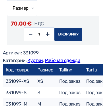
70,00
€
+НДС
В КОРЗИНУ
Количество
товара
Артикул:
331099
Univern
Категории:
Куртки
,
Рабочая одежда
softshell
шутка,
Код товара
Размер
Tallinn
Tartu
надо
331099-XS
XS
Под заказ
Под зака
331099-S
S
Под заказ
Под зака
331099-M
M
Под заказ
Под зака