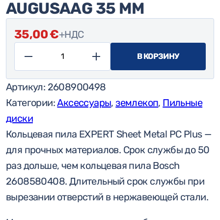
AUGUSAAG 35 ММ
35,00
€
+НДС
В КОРЗИНУ
Количество
товара
Артикул:
2608900498
Твердосплавный
Категории:
Аксессуары
,
землекоп
,
Пильные
листовой
диски
металл
Кольцевая пила EXPERT Sheet Metal PC Plus —
Bosch
для прочных материалов. Срок службы до 50
Expert
раз дольше, чем кольцевая пила Bosch
LongLife
2608580408. Длительный срок службы при
augusaag
вырезании отверстий в нержавеющей стали.
35