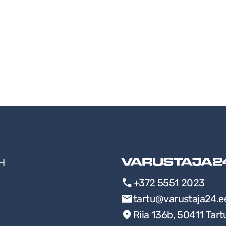
Н
+372 5551 2023
tartu@varustaja24.e
Riia 136b, 50411 Tart