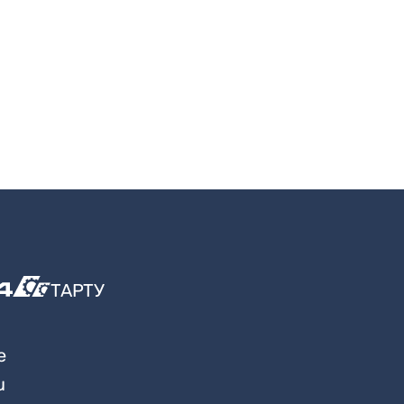
ТАРТУ
e
u