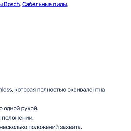
ы Bosch
,
Сабельные пилы
,
Bosch
PRO
BiTurbo
GSA
18V-
28
Solo
less, которая полностью эквивалентна
о одной рукой.
м положении.
несколько положений захвата.