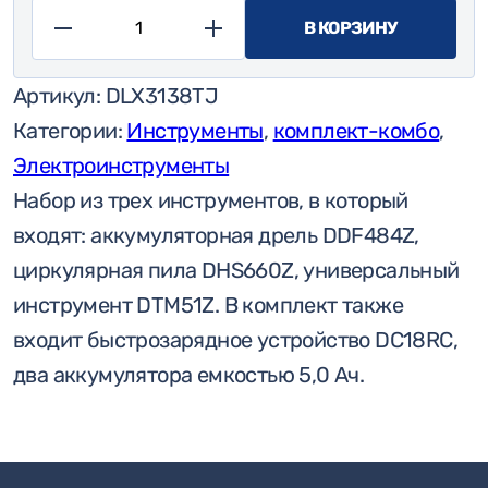
В КОРЗИНУ
Количество
товара
Артикул:
DLX3138TJ
Комбинированный
Категории:
Инструменты
,
комплект-комбо
,
комплект
Электроинструменты
Makita
Набор из трех инструментов, в который
DLX3138TJ
входят: аккумуляторная дрель DDF484Z,
(DDF484+DHS660+DTM51)
циркулярная пила DHS660Z, универсальный
+
инструмент DTM51Z. В комплект также
2
входит быстрозарядное устройство DC18RC,
аккумулятора
два аккумулятора емкостью 5,0 Ач.
18
В
5,0