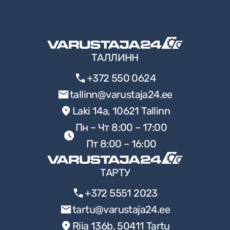
Ач
и
зарядное
устройство.
ТАЛЛИНН
+372 550 0624
tallinn@varustaja24.ee
Laki 14a, 10621 Tallinn
Пн – Чт 8:00 – 17:00
Пт 8:00 – 16:00
ТАРТУ
+372 5551 2023
tartu@varustaja24.ee
Riia 136b, 50411 Tartu